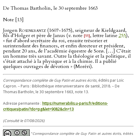
De Thomas Bartholin, le 30 septembre 1663
Note [13]
Jorgen
Rosenkrantz
(1607-1675), seigneur de Kieldgaard,
fils d’Holger et père de Janus (
v
. note
, lettre latine
255
),
[11]
« fut d’abord secrétaire du roi, ensuite trésorier et
surintendant des finances, et enfin directeur et président,
pendant 20 ans, de l’académie équestre de Sorø. […] C’était
un homme très savant. Outre la théologie et la politique, il
s’était attaché à la physique et à la chimie. Il a publié
quelques ouvrages de dévotion » (Moréri).
Correspondance complète de Guy Patin et autres écrits
, édités par Loïc
Capron. – Paris : Bibliothèque interuniversitaire de santé, 2018. – De
Thomas Bartholin, le 30 septembre 1663, note 13.
Adresse permanente :
https://numerabilis.u-paris.fr/editions-
critiques/patin/?do=pg&let=9082&cln=13
(Consulté le 07/08/2026)
"
Correspondance complète de Guy Patin et autres écrits
, édités