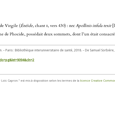
de Virgile (
Énéide
, chant
ii
, vers 430) :
nec Apollinis infula texit
[l
 de Phocide, possédait deux sommets, dont l’un était consacré à
n. – Paris : Bibliothèque interuniversitaire de santé, 2018. – De Samuel Sorbière
in/?do=pg&let=9094&cln=2
r Loïc Capron." est mis à disposition selon les termes de la
licence Creative Commons 