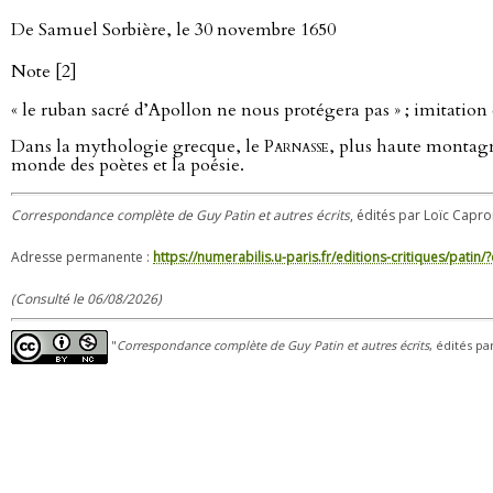
De Samuel Sorbière, le 30 novembre 1650
Note [2]
« le ruban sacré d’Apollon ne nous protégera pas » ; imitation 
Dans la mythologie grecque, le
Parnasse
, plus haute montagne
monde des poètes et la poésie.
Correspondance complète de Guy Patin et autres écrits
, édités par Loïc Capro
Adresse permanente :
https://numerabilis.u-paris.fr/editions-critiques/pat
(Consulté le 06/08/2026)
"
Correspondance complète de Guy Patin et autres écrits
, édités pa