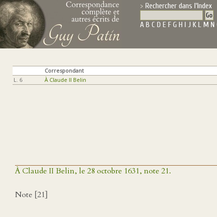
Rechercher dans l'Index
A
B
C
D
E
F
G
H
I
J
K
L
M
N