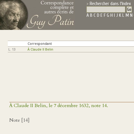
Rechercher dans l'Index
A
B
C
D
E
F
G
H
I
J
K
L
M
N