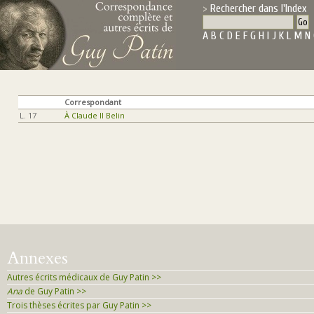
Rechercher dans l'Index
A
B
C
D
E
F
G
H
I
J
K
L
M
N