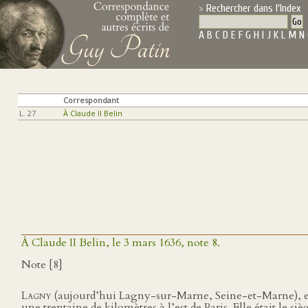
Rechercher dans l'Index
A
B
C
D
E
F
G
H
I
J
K
L
M
N