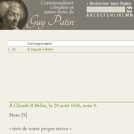
Rechercher dans l'Index
A
B
C
D
E
F
G
H
I
J
K
L
M
N