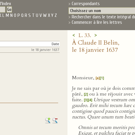
l'Index
Correspondants
K
L
M
N
O
P
Q
R
S
T
U
V
W
X
Y
Z
Rechercher dans le texte intégral d
Commencer à lire les lettres