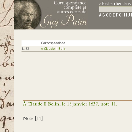
Rechercher dans 
A
B
C
D
E
F
G
H
I
J