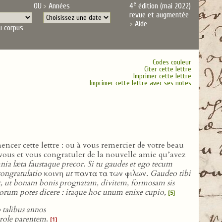
e
OU
Années
4
édition (mai 2022)
revue et augmentée
Aide
u corpus