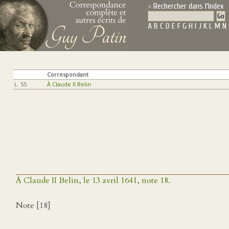
Rechercher dans l'Index
A
B
C
D
E
F
G
H
I
J
K
L
M
N