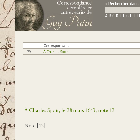
Rechercher dans 
A
B
C
D
E
F
G
H
I
J