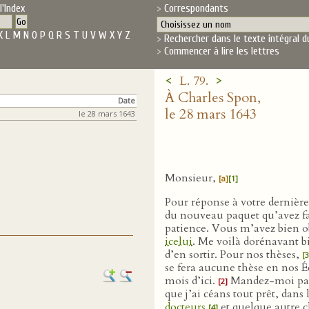
l'Index
Correspondants
K
L
M
N
O
P
Q
R
S
T
U
V
W
X
Y
Z
Rechercher dans le texte intégral d
Commencer à lire les lettres