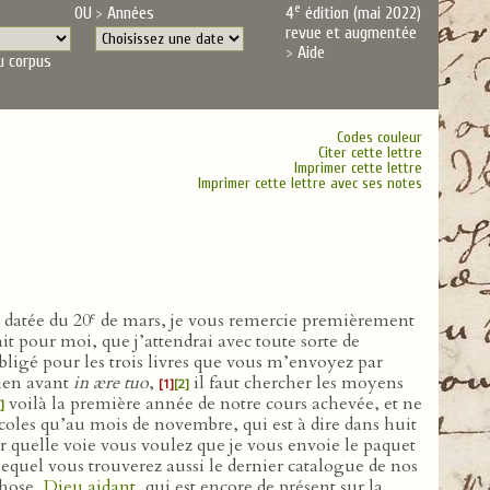
e
OU
Années
4
édition (mai 2022)
revue et augmentée
Aide
u corpus