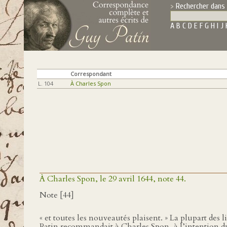
Rechercher dans 
A
B
C
D
E
F
G
H
I
J