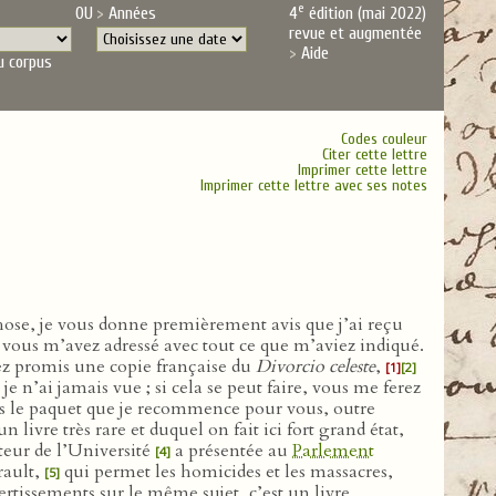
e
OU
Années
4
édition (mai 2022)
revue et augmentée
Aide
u corpus