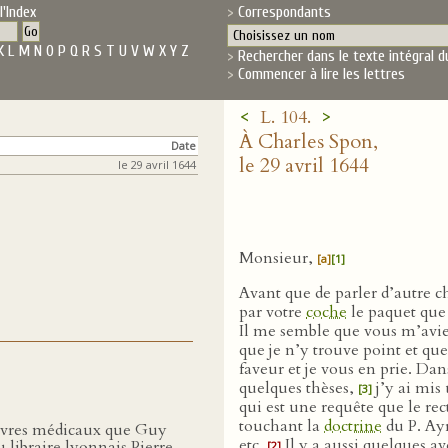
l'Index
Correspondants
K
L
M
N
O
P
Q
R
S
T
U
V
W
X
Y
Z
Rechercher dans le texte intégral d
Commencer à lire les lettres