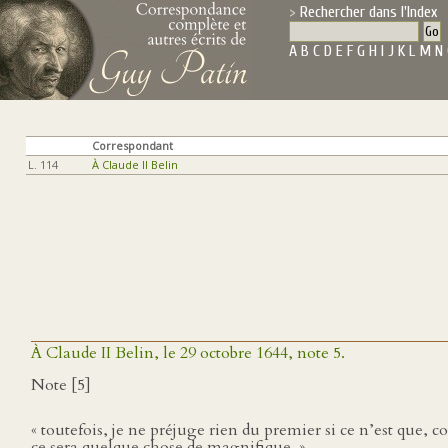
Rechercher dans l'Index
A
B
C
D
E
F
G
H
I
J
K
L
M
N