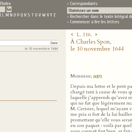
l'Index
Correspondants
K
L
M
N
O
P
Q
R
S
T
U
V
W
X
Y
Z
Rechercher dans le texte intégral d
Commencer à lire les lettres