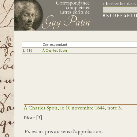
Rechercher dans 
A
B
C
D
E
F
G
H
I
J