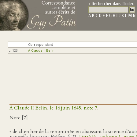
Rechercher dans l'Index
A
B
C
D
E
F
G
H
I
J
K
L
M
N