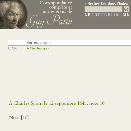
Rechercher dans l'Index
A
B
C
D
E
F
G
H
I
J
K
L
M
N