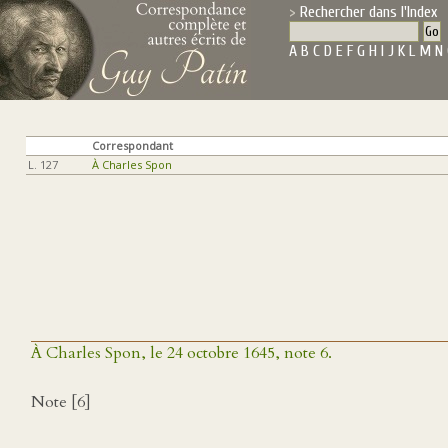
Rechercher dans l'Index
A
B
C
D
E
F
G
H
I
J
K
L
M
N