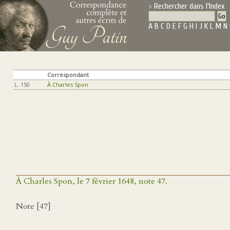
Rechercher dans l'Index
A
B
C
D
E
F
G
H
I
J
K
L
M
N