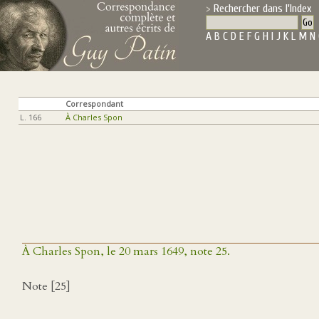
Rechercher dans l'Index
A
B
C
D
E
F
G
H
I
J
K
L
M
N