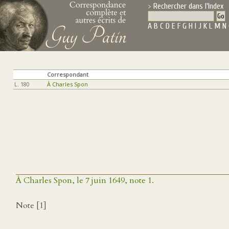
Rechercher dans l'Index
A
B
C
D
E
F
G
H
I
J
K
L
M
N