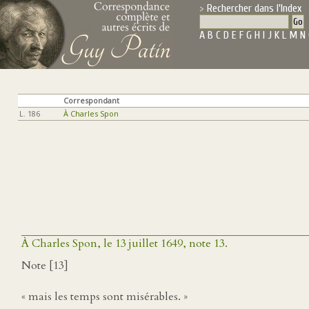
Rechercher dans l'Index
A
B
C
D
E
F
G
H
I
J
K
L
M
N