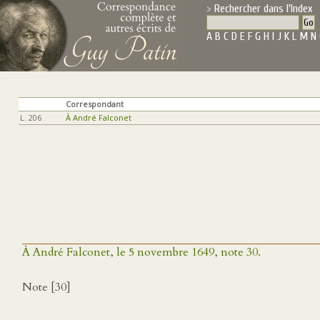
Rechercher dans l'Index
A
B
C
D
E
F
G
H
I
J
K
L
M
N