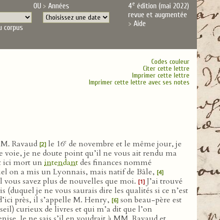
e
OU
Années
4
édition (mai 2022)
revue et augmentée
Aide
u corpus