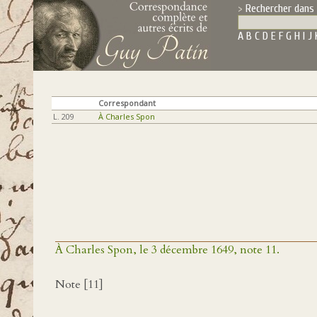
Rechercher dans 
A
B
C
D
E
F
G
H
I
J