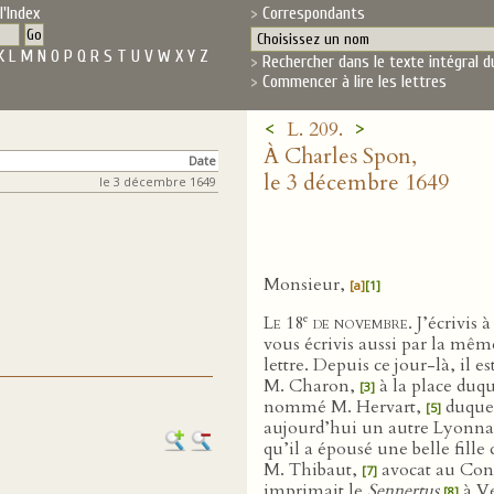
l'Index
Correspondants
K
L
M
N
O
P
Q
R
S
T
U
V
W
X
Y
Z
Rechercher dans le texte intégral d
Commencer à lire les lettres