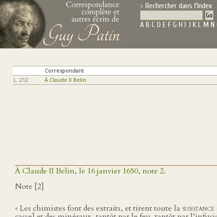
Rechercher dans l'Index
A
B
C
D
E
F
G
H
I
J
K
L
M
N