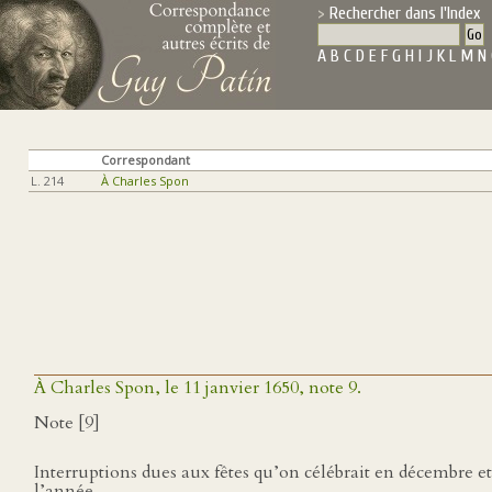
Rechercher dans l'Index
A
B
C
D
E
F
G
H
I
J
K
L
M
N