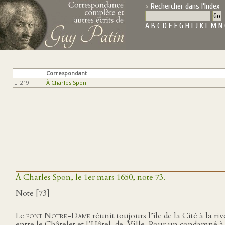
Rechercher dans l'Index
A
B
C
D
E
F
G
H
I
J
K
L
M
N