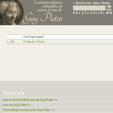
Rechercher dans l'Index
A
B
C
D
E
F
G
H
I
J
K
L
M
N