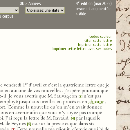
e
OU
Années
4
édition (mai 2022)
revue et augmentée
Aide
u corpus