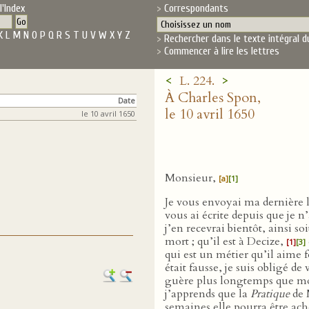
l'Index
Correspondants
K
L
M
N
O
P
Q
R
S
T
U
V
W
X
Y
Z
Rechercher dans le texte intégral d
Commencer à lire les lettres