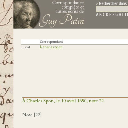
Rechercher dans 
A
B
C
D
E
F
G
H
I
J