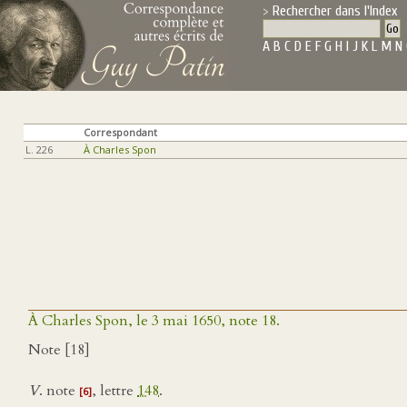
Rechercher dans l'Index
A
B
C
D
E
F
G
H
I
J
K
L
M
N