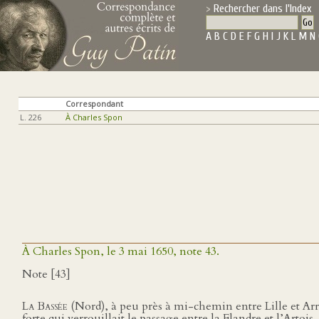
Rechercher dans l'Index
A
B
C
D
E
F
G
H
I
J
K
L
M
N