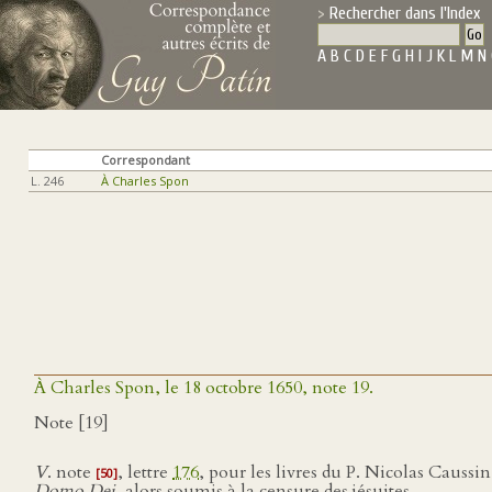
Rechercher dans l'Index
A
B
C
D
E
F
G
H
I
J
K
L
M
N