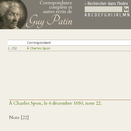
Rechercher dans l'Index
A
B
C
D
E
F
G
H
I
J
K
L
M
N