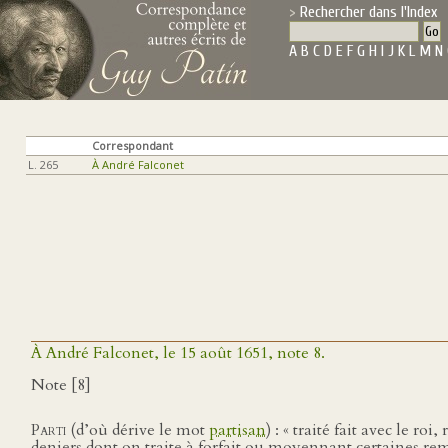
Rechercher dans l'Index
A
B
C
D
E
F
G
H
I
J
K
L
M
N