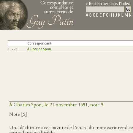
Rechercher dans l'Index
A
B
C
D
E
F
G
H
I
J
K
L
M
N