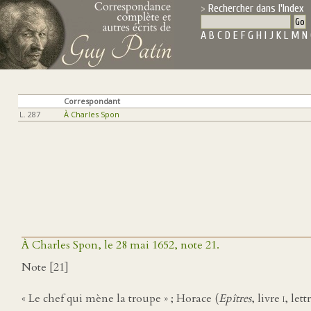
Rechercher dans l'Index
A
B
C
D
E
F
G
H
I
J
K
L
M
N