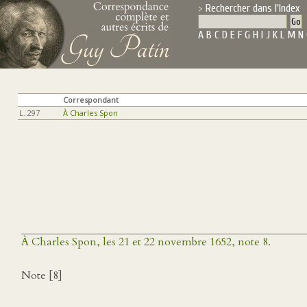
Rechercher dans l'Index
A
B
C
D
E
F
G
H
I
J
K
L
M
N