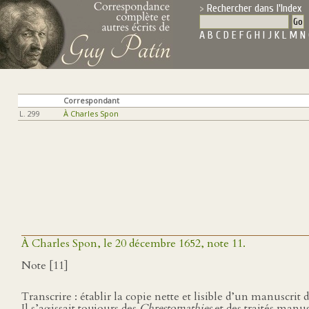
Rechercher dans l'Index
A
B
C
D
E
F
G
H
I
J
K
L
M
N