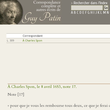
Rechercher dans l'Index
A
B
C
D
E
F
G
H
I
J
K
L
M
N