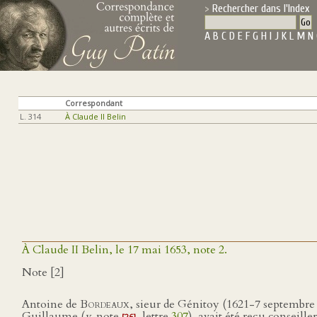
Rechercher dans l'Index
A
B
C
D
E
F
G
H
I
J
K
L
M
N