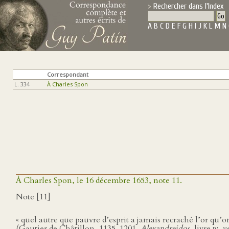
Rechercher dans l'Index
A
B
C
D
E
F
G
H
I
J
K
L
M
N