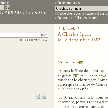
l'Index
Correspondants
K
L
M
N
O
P
Q
R
S
T
U
V
W
X
Y
Z
Rechercher dans le texte intégral d
Commencer à lire les lettres