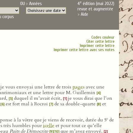
e
OU
Années
4
édition (mai 2022)
revue et augmentée
Aide
u corpus