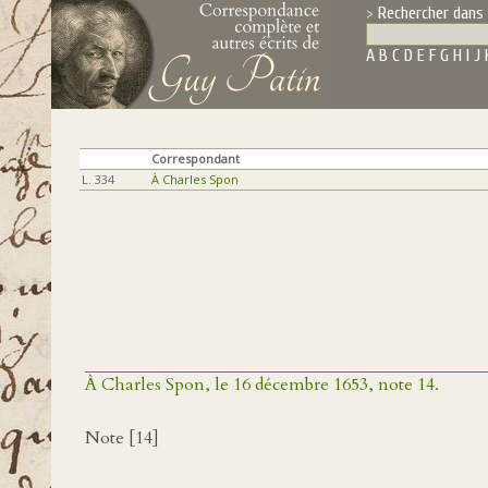
Rechercher dans 
A
B
C
D
E
F
G
H
I
J