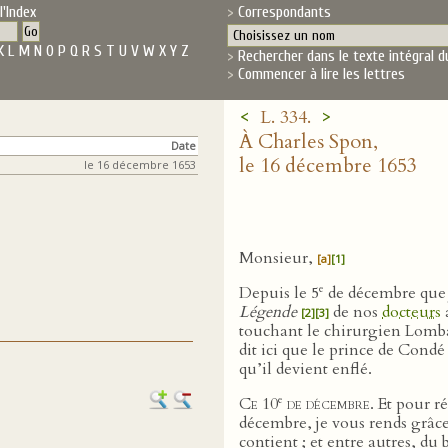
l'Index
Correspondants
K
L
M
N
O
P
Q
R
S
T
U
V
W
X
Y
Z
Rechercher dans le texte intégral d
Commencer à lire les lettres