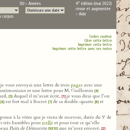
e
OU
Années
4
édition (mai 2022)
revue et augmentée
Aide
u corpus