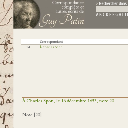
Rechercher dans 
A
B
C
D
E
F
G
H
I
J