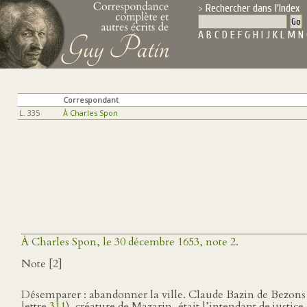
Rechercher dans l'Index
A
B
C
D
E
F
G
H
I
J
K
L
M
N