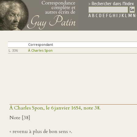
Rechercher dans l'Index
A
B
C
D
E
F
G
H
I
J
K
L
M
N