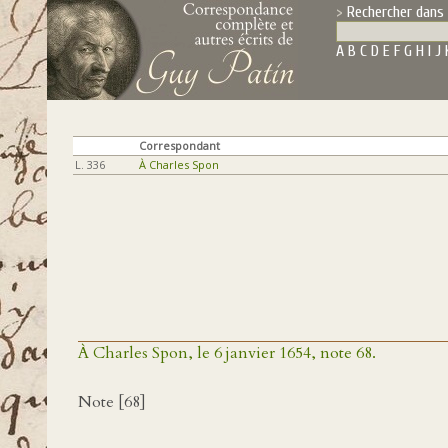
Rechercher dans 
A
B
C
D
E
F
G
H
I
J