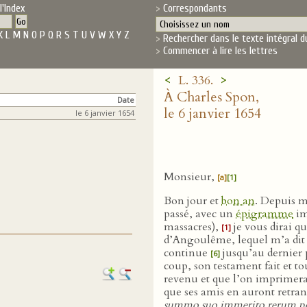
l'Index
Correspondants
K
L
M
N
O
P
Q
R
S
T
U
V
W
X
Y
Z
Rechercher dans le texte intégral d
Commencer à lire les lettres