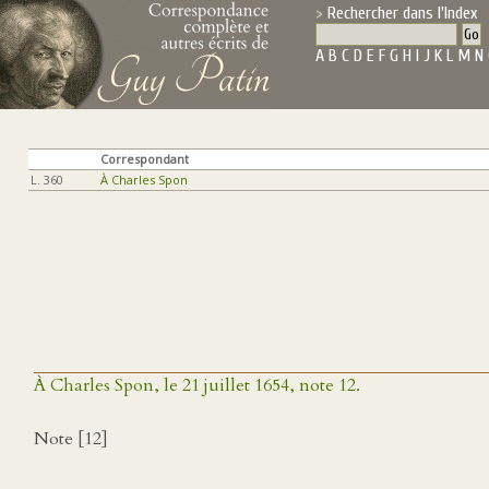
Rechercher dans l'Index
A
B
C
D
E
F
G
H
I
J
K
L
M
N