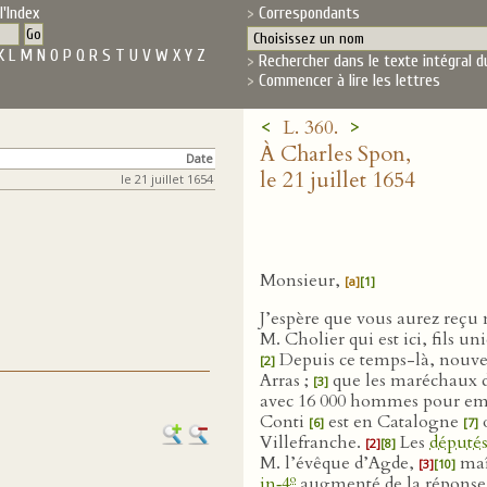
l'Index
Correspondants
K
L
M
N
O
P
Q
R
S
T
U
V
W
X
Y
Z
Rechercher dans le texte intégral d
Commencer à lire les lettres