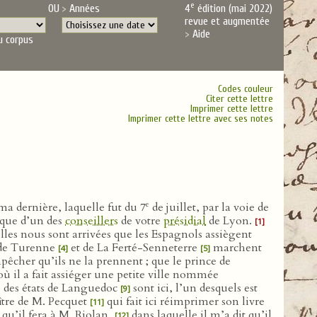
e
OU
Années
4
édition (mai 2022)
revue et augmentée
Aide
u corpus