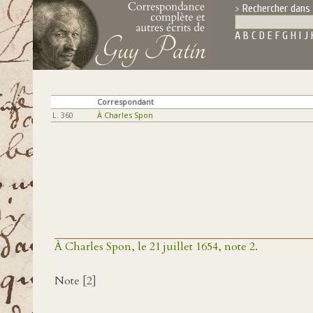
Rechercher dans 
A
B
C
D
E
F
G
H
I
J