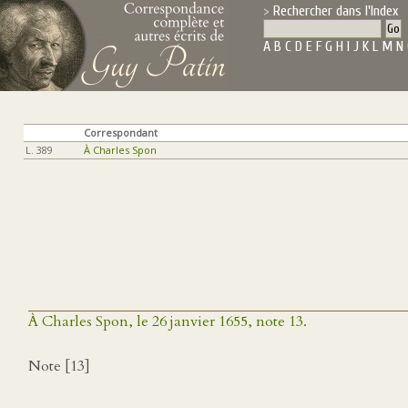
Rechercher dans l'Index
A
B
C
D
E
F
G
H
I
J
K
L
M
N