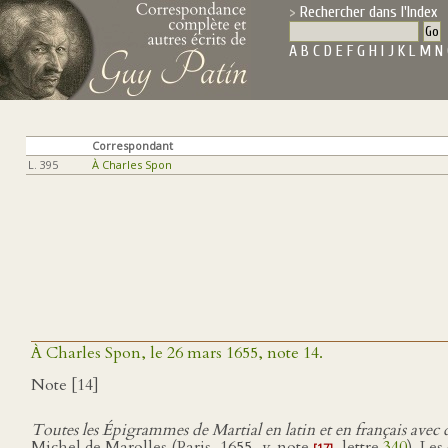
Rechercher dans l'Index
A
B
C
D
E
F
G
H
I
J
K
L
M
N