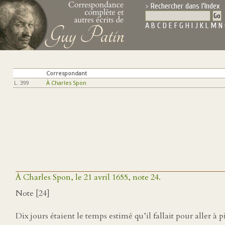
Rechercher dans l'Index
A
B
C
D
E
F
G
H
I
J
K
L
M
N