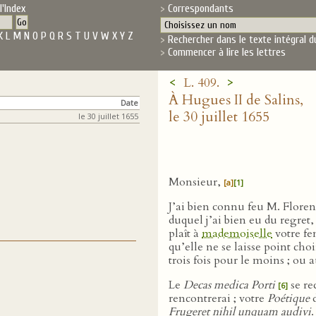
l'Index
Correspondants
K
L
M
N
O
P
Q
R
S
T
U
V
W
X
Y
Z
Rechercher dans le texte intégral d
Commencer à lire les lettres