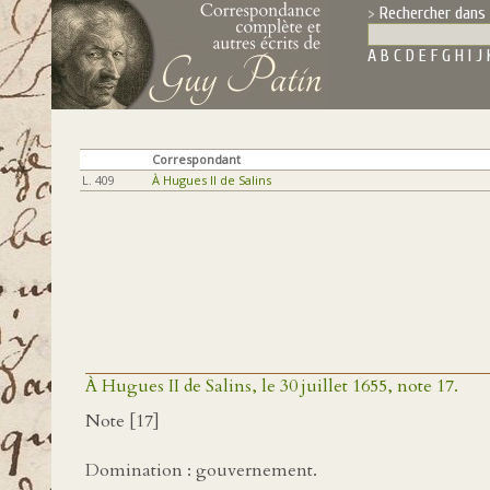
Rechercher dans 
A
B
C
D
E
F
G
H
I
J