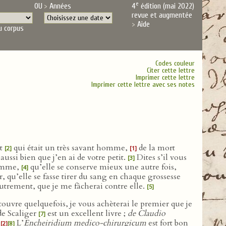
e
OU
Années
4
édition (mai 2022)
revue et augmentée
Aide
u corpus